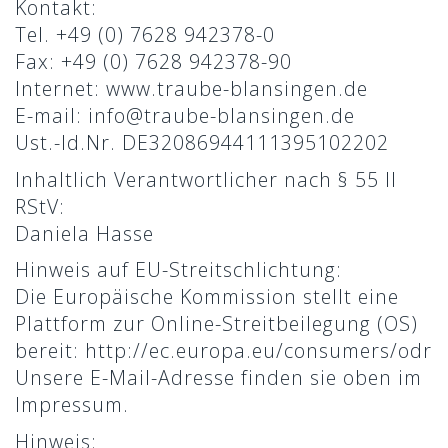
Kontakt:
Tel. +49 (0) 7628 942378-0
Fax: +49 (0) 7628 942378-90
Internet: www.traube-blansingen.de
TRAUBE RESTAURANT & HOTEL
E-mail: info@traube-blansingen.de
Home
Ust.-Id.Nr. DE32086944111395102202
Restaurant
Inhaltlich Verantwortlicher nach § 55 II
Zimmer
RStV:
Daniela Hasse
Events
Kontakt
Hinweis auf EU-Streitschlichtung:
Die Europäische Kommission stellt eine
Plattform zur Online-Streitbeilegung (OS)
bereit: http://ec.europa.eu/consumers/odr
CONTACT
Unsere E-Mail-Adresse finden sie oben im
Impressum.
Alemannenstraße 19
Hinweis: