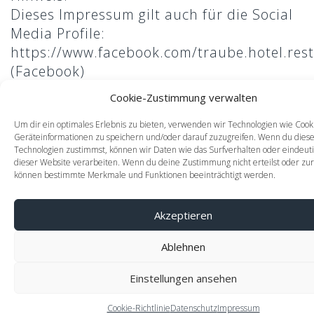
79588 Blansingen
Dieses Impressum gilt auch für die Social
+49 (0) 7628 94 23 780
Media Profile:
info@traube-blansingen.de
https://www.facebook.com/traube.hotel.res
(Facebook)
https://www.instagram.com/traube.blansin
INFO
Cookie-Zustimmung verwalten
(Instagram)
Um dir ein optimales Erlebnis zu bieten, verwenden wir Technologien wie Cook
Mittwoch - Sonntag ab 18 Uhr
All Digital Concepts & Development by:
Geräteinformationen zu speichern und/oder darauf zuzugreifen. Wenn du dies
DRKSND |
Technologien zustimmst, können wir Daten wie das Surfverhalten oder eindeuti
www.drksnd.com
English
dieser Website verarbeiten. Wenn du deine Zustimmung nicht erteilst oder zur
können bestimmte Merkmale und Funktionen beeinträchtigt werden.
Deutsch
Akzeptieren
Ablehnen
Einstellungen ansehen
© 2024 Traube Restaurant & Hotel
AGB
•
Datenschutz
•
Im
Cookie-Richtlinie
Datenschutz
Impressum